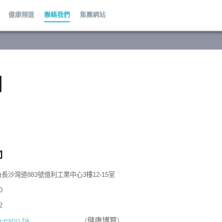
健康頻道
聯絡我們
集團網站
們
司
長沙灣道883號億利工業中心3樓12-15室
0
2
h-expo.hk
(健康博覽)