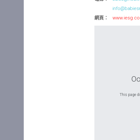
info@babiesn
網頁：
www.iesg.co
Oo
This page di